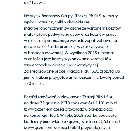
687 tys. zł.
Na wynik finansowy Grupy i Trakcji PRKiI S.A. miały
wpływ liczne czynniki o charakterze
makroekonomicznym związane ze wzrostem kosztów
materiałów, podwykonawców oraz kosztów pracy
w okresie dynamicznego wzrostu zapotrzebowania
na wszystkie środki produkcji wykorzystywane
w branży budowlanej. W wynikach 2018 r. niemal
w całości ujęto koszty wykonywania kontraktów
zawieranych w okresie luki inwestycyjnej.
Za zrealizowane prace Trakcja PRKiI S.A. złożyła lub
jest w trakcie przygotowania roszczeń na kwotę ponad
120 mln zł.
Portfel zamówień budowlanych Trakcji PRKiI S.A.
na dzień 31 grudnia 2018 roku wyniósł 2 181 mln zł
(z wyłączeniem części przychodów przypadającą
na konsorcjantów). W roku 2018 Spółka podpisała
kontrakty budowlane o łącznej wartości 1 563 mln zł
(z wyłączeniem wartości robót przypadających