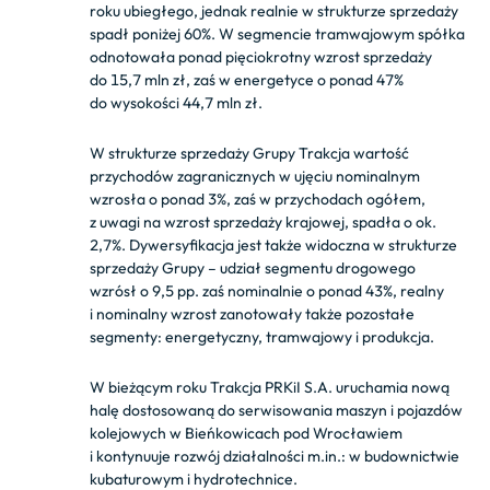
roku ubiegłego, jednak realnie w strukturze sprzedaży
spadł poniżej 60%. W segmencie tramwajowym spółka
odnotowała ponad pięciokrotny wzrost sprzedaży
do 15,7 mln zł, zaś w energetyce o ponad 47%
do wysokości 44,7 mln zł.
W strukturze sprzedaży Grupy Trakcja wartość
przychodów zagranicznych w ujęciu nominalnym
wzrosła o ponad 3%, zaś w przychodach ogółem,
z uwagi na wzrost sprzedaży krajowej, spadła o ok.
2,7%. Dywersyfikacja jest także widoczna w strukturze
sprzedaży Grupy – udział segmentu drogowego
wzrósł o 9,5 pp. zaś nominalnie o ponad 43%, realny
i nominalny wzrost zanotowały także pozostałe
segmenty: energetyczny, tramwajowy i produkcja.
W bieżącym roku Trakcja PRKiI S.A. uruchamia nową
halę dostosowaną do serwisowania maszyn i pojazdów
kolejowych w Bieńkowicach pod Wrocławiem
i kontynuuje rozwój działalności m.in.: w budownictwie
kubaturowym i hydrotechnice.