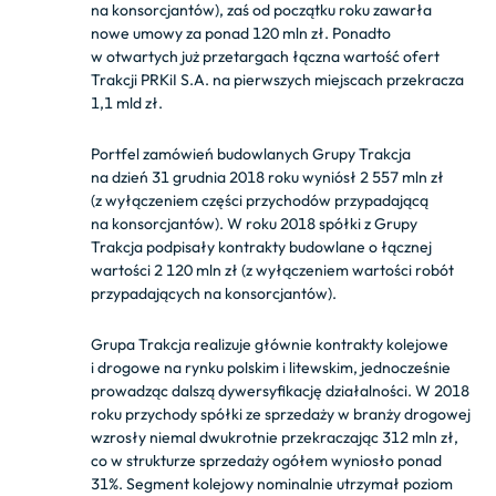
na konsorcjantów), zaś od początku roku zawarła
nowe umowy za ponad 120 mln zł. Ponadto
w otwartych już przetargach łączna wartość ofert
Trakcji PRKiI S.A. na pierwszych miejscach przekracza
1,1 mld zł.
Portfel zamówień budowlanych Grupy Trakcja
na dzień 31 grudnia 2018 roku wyniósł 2 557 mln zł
(z wyłączeniem części przychodów przypadającą
na konsorcjantów). W roku 2018 spółki z Grupy
Trakcja podpisały kontrakty budowlane o łącznej
wartości 2 120 mln zł (z wyłączeniem wartości robót
przypadających na konsorcjantów).
Grupa Trakcja realizuje głównie kontrakty kolejowe
i drogowe na rynku polskim i litewskim, jednocześnie
prowadząc dalszą dywersyfikację działalności. W 2018
roku przychody spółki ze sprzedaży w branży drogowej
wzrosły niemal dwukrotnie przekraczając 312 mln zł,
co w strukturze sprzedaży ogółem wyniosło ponad
31%. Segment kolejowy nominalnie utrzymał poziom