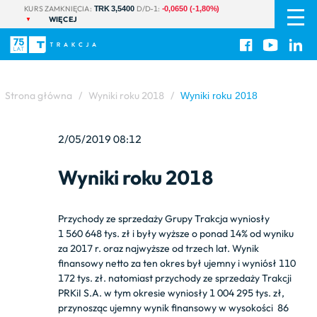
PL
|
KURS ZAMKNIĘCIA:
D/D-1:
TRK 3,5400
-0,0650 (-1,80%)
WIĘCEJ
EN
Strona główna
/
Wyniki roku 2018
/
Wyniki roku 2018
2/05/2019 08:12
Wyniki roku 2018
Przychody ze sprzedaży Grupy Trakcja wyniosły
1 560 648 tys. zł i były wyższe o ponad 14% od wyniku
za 2017 r. oraz najwyższe od trzech lat. Wynik
finansowy netto za ten okres był ujemny i wyniósł 110
172 tys. zł. natomiast przychody ze sprzedaży Trakcji
PRKiI S.A. w tym okresie wyniosły 1 004 295 tys. zł,
przynosząc ujemny wynik finansowy w wysokości 86