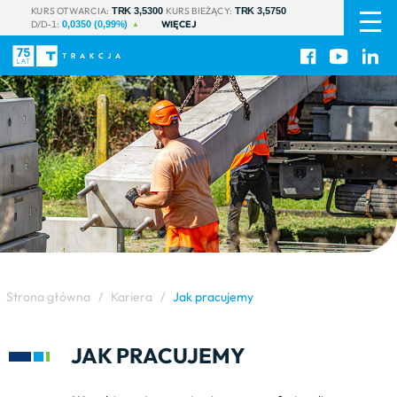
PL
|
KURS OTWARCIA:
KURS BIEŻĄCY:
TRK 3,5300
TRK 3,5750
D/D-1:
WIĘCEJ
EN
0,0350 (0,99%)
Strona główna
/
Kariera
/
Jak pracujemy
JAK PRACUJEMY