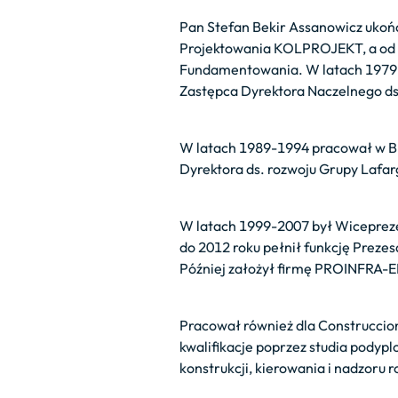
Pan Stefan Bekir Assanowicz ukońc
Projektowania KOLPROJEKT, a od 
Fundamentowania. W latach 1979 
Zastępca Dyrektora Naczelnego ds
W latach 1989-1994 pracował w BU
Dyrektora ds. rozwoju Grupy Lafar
W latach 1999-2007 był Wicepreze
do 2012 roku pełnił funkcję Preze
Później założył firmę PROINFRA-EK
Pracował również dla Construccion
kwalifikacje poprzez studia pody
konstrukcji, kierowania i nadzoru r