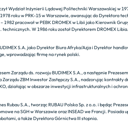
zył Wydział Inżynierii Lądowej Politechniki Warszawskiej w 197
1978 roku w PRK-15 w Warszawie, awansując do Dyrektora tec
– 1982 pracował w PEBK DROMEX w Libii jako Kierownik Grupy
. technicznych. W 1986 roku został Dyrektorem DROMEX Libia
DIMEX S.A. jako Dyrektor Biura Afryka/Azja i Dyrektor handlo
ge, wprowadzając firmę na rynek polski.
sem Zarządu ds. rozwoju BUDIMEX S.A., a następnie Prezesem
sa Zarządu ZBM Inwestor Zastępczy S.A., nadzorując kontrakty
O, działając w obszarze inwestycji infrastrukturalnych i ochro
es Rubau S.A., tworząc RUBAU Polska Sp. z o.o. i będąc Preze
plomowe na SGH w Warszawie oraz INSEAD we Francji. Posiada u
obotami, a także Dyrektora Górnictwa III stopnia.