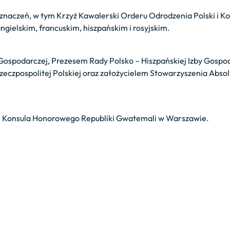
znaczeń, w tym Krzyż Kawalerski Orderu Odrodzenia Polski i K
angielskim, francuskim, hiszpańskim i rosyjskim.
Gospodarczej, Prezesem Rady Polsko – Hiszpańskiej Izby Gospo
czpospolitej Polskiej oraz założycielem Stowarzyszenia Absolw
ę Konsula Honorowego Republiki Gwatemali w Warszawie.