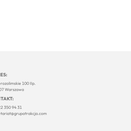
ES:
erozolimskie 100 IIp.
07 Warszawa
TAKT:
22 350 94 31
etariat@grupatrakcja.com