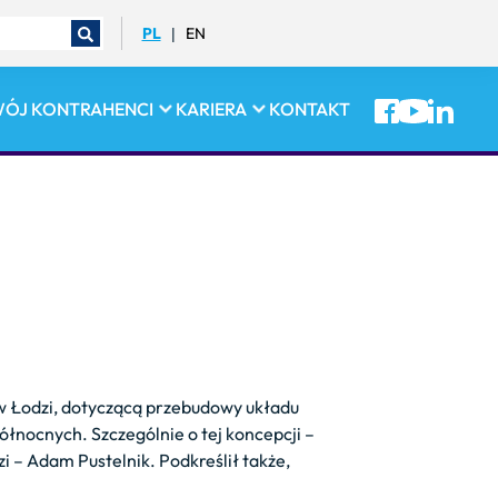
PL
EN
|
WÓJ
KONTRAHENCI
KARIERA
KONTAKT
 w Łodzi, dotyczącą przebudowy układu
łnocnych. Szczególnie o tej koncepcji –
 – Adam Pustelnik. Podkreślił także,