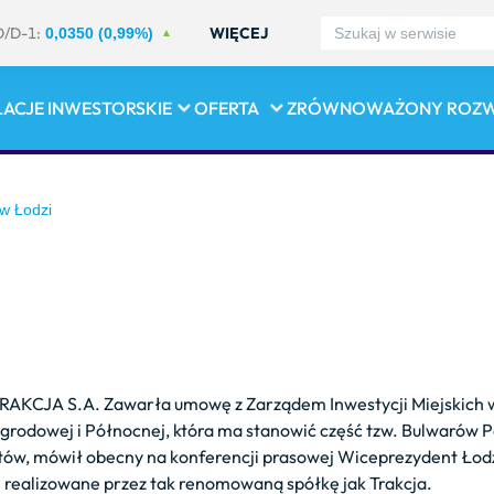
D/D-1:
WIĘCEJ
0,0350 (0,99%)
LACJE INWESTORSKIE
OFERTA
ZRÓWNOWAŻONY ROZ
w Łodzi
i TRAKCJA S.A. Zawarła umowę z Zarządem Inwestycji Miejskich
rodowej i Północnej, która ma stanowić część tzw. Bulwarów Pó
stów, mówił obecny na konferencji prasowej Wiceprezydent Łodzi
ie realizowane przez tak renomowaną spółkę jak Trakcja.