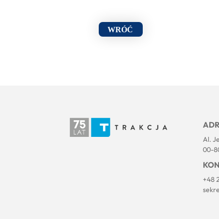
WRÓĆ
ADR
Al. J
00-8
KON
+48 
sekr