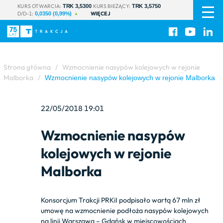
PL
|
KURS OTWARCIA:
KURS BIEŻĄCY:
TRK 3,5300
TRK 3,5750
D/D-1:
WIĘCEJ
EN
0,0350 (0,99%)
Strona główna
/
Wzmocnienie nasypów kolejowych w rejonie
Malborka
/
Wzmocnienie nasypów kolejowych w rejonie Malborka
22/05/2018 19:01
Wzmocnienie nasypów
kolejowych w rejonie
Malborka
Konsorcjum Trakcji PRKiI podpisało wartą 67 mln zł
umowę na wzmocnienie podłoża nasypów kolejowych
na linii Warszawa – Gdańsk w miejscowościach