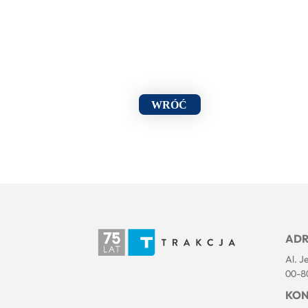
WRÓĆ
ADR
Al. J
00-8
KON