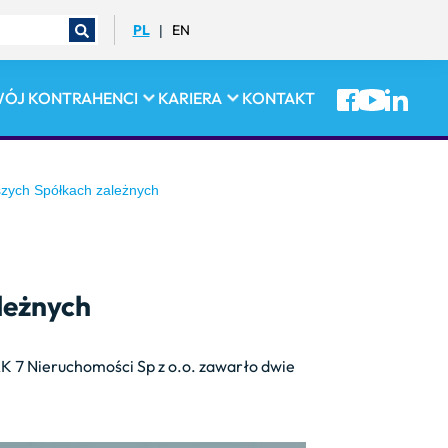
PL
EN
|
WÓJ
KONTRAHENCI
KARIERA
KONTAKT
aszych Spółkach zależnych
ależnych
 7 Nieruchomości Sp z o.o. zawarło dwie