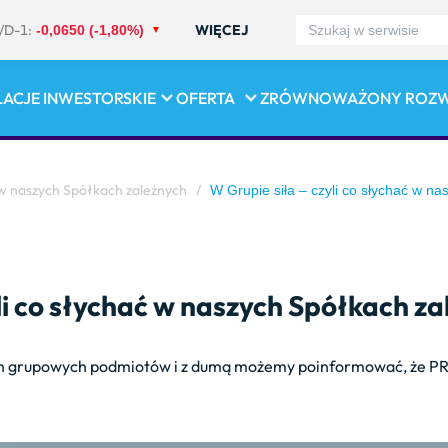
/D-1:
WIĘCEJ
-0,0650 (-1,80%)
LACJE INWESTORSKIE
OFERTA
ZRÓWNOWAŻONY ROZ
ć w naszych Spółkach zależnych
/
W Grupie siła – czyli co słychać w n
li co słychać w naszych Spółkach z
ch grupowych podmiotów i z dumą możemy poinformować, że PRK