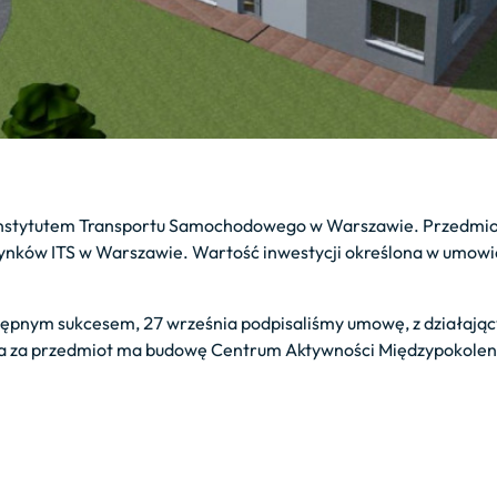
Instytutem Transportu Samochodowego w Warszawie. Przedmi
nków ITS w Warszawie. Wartość inwestycji określona w umowie
stępnym sukcesem, 27 września podpisaliśmy umowę, z działaj
a za przedmiot ma budowę Centrum Aktywności Międzypokoleni