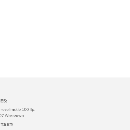
ES:
erozolimskie 100 IIp.
07 Warszawa
TAKT: