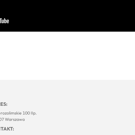
ES:
erozolimskie 100 IIp.
07 Warszawa
TAKT: