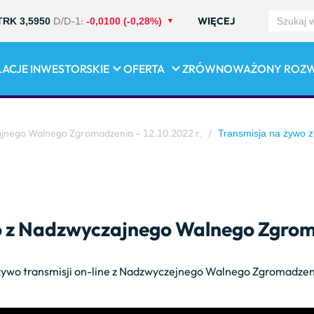
D/D-1:
WIĘCEJ
TRK 3,5950
-0,0100 (-0,28%)
LACJE INWESTORSKIE
OFERTA
ZRÓWNOWAŻONY ROZ
ajnego Walnego Zgromadzenia – 12.10.2022 r.
/
Transmisja na żywo 
o z Nadzwyczajnego Walnego Zgrom
ywo transmisji on-line z Nadzwyczejnego Walnego Zgromadzeni