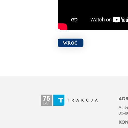
WRÓĆ
ADR
Al. J
00-8
KON