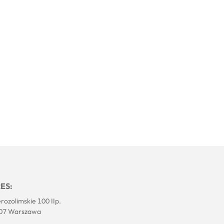
ES:
erozolimskie 100 IIp.
07 Warszawa