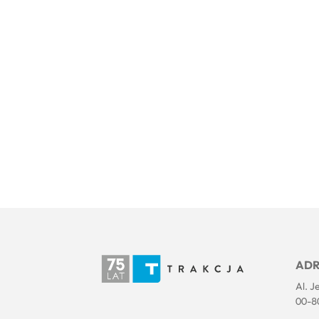
ADR
Al. J
00-8