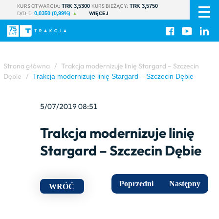
PL
|
KURS OTWARCIA:
KURS BIEŻĄCY:
TRK 3,5300
TRK 3,5750
D/D-1:
WIĘCEJ
EN
0,0350 (0,99%)
Strona główna
/
Trakcja modernizuje linię Stargard – Szczecin
Dębie
/
Trakcja modernizuje linię Stargard – Szczecin Dębie
5/07/2019 08:51
Trakcja modernizuje linię
Stargard – Szczecin Dębie
Poprzedni
Następny
WRÓĆ