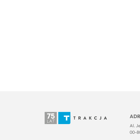
ADR
Al. J
00-8