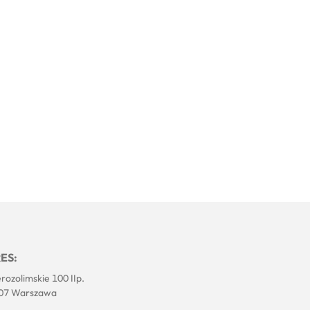
ES:
erozolimskie 100 IIp.
07 Warszawa