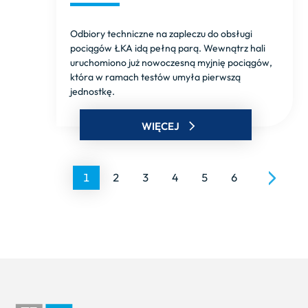
Odbiory techniczne na zapleczu do obsługi
pociągów ŁKA idą pełną parą. Wewnątrz hali
uruchomiono już nowoczesną myjnię pociągów,
która w ramach testów umyła pierwszą
jednostkę.
WIĘCEJ
1
2
3
4
5
6