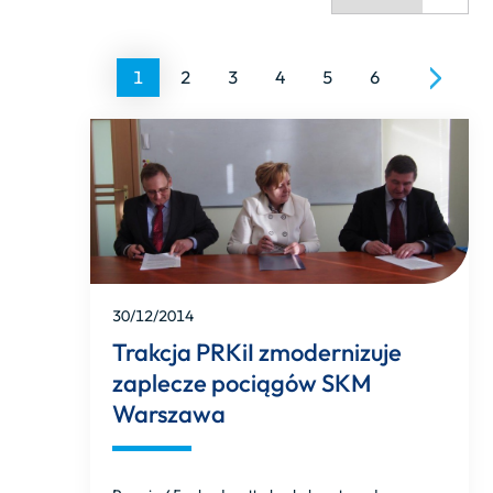
1
2
3
4
5
6
30/12/2014
Trakcja PRKiI zmodernizuje
zaplecze pociągów SKM
Warszawa