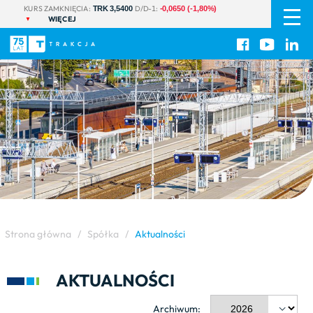
PL
|
KURS ZAMKNIĘCIA:
D/D-1:
TRK 3,5400
-0,0650 (-1,80%)
WIĘCEJ
EN
Strona główna
/
Spółka
/
Aktualności
AKTUALNOŚCI
Archiwum: