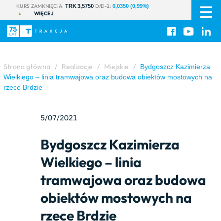
PL
|
KURS ZAMKNIĘCIA:
D/D-1:
TRK 3,5750
0,0350 (0,99%)
WIĘCEJ
EN
Strona główna
/
Realizacje
/
Miejskie
/
Bydgoszcz Kazimierza
Wielkiego – linia tramwajowa oraz budowa obiektów mostowych na
rzece Brdzie
5/07/2021
Bydgoszcz Kazimierza
Wielkiego – linia
tramwajowa oraz budowa
obiektów mostowych na
rzece Brdzie