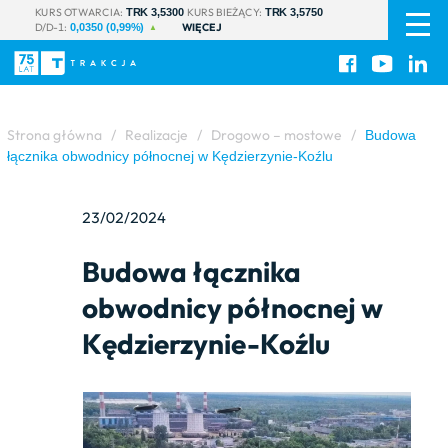
PL
|
KURS OTWARCIA:
KURS BIEŻĄCY:
TRK 3,5300
TRK 3,5750
D/D-1:
WIĘCEJ
EN
0,0350 (0,99%)
Strona główna
/
Realizacje
/
Drogowo – mostowe
/
Budowa
łącznika obwodnicy północnej w Kędzierzynie-Koźlu
23/02/2024
Budowa łącznika
obwodnicy północnej w
Kędzierzynie-Koźlu