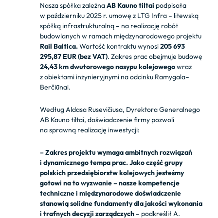
Nasza spółka zależna
AB
Kauno tiltai
podpisała
w październiku 2025 r. umowę z LTG Infra – litewską
spółką infrastrukturalną – na realizację robót
budowlanych w ramach międzynarodowego projektu
Rail Baltica.
Wartość kontraktu wynosi
205 693
295,87 EUR (bez VAT)
. Zakres prac obejmuje budowę
24,43 km dwutorowego nasypu kolejowego
wraz
z obiektami inżynieryjnymi na odcinku Ramygala–
Berčiūnai.
Według Aldasa Rusevičiusa, Dyrektora Generalnego
AB Kauno tiltai, doświadczenie firmy pozwoli
na sprawną realizację inwestycji:
– Zakres projektu wymaga ambitnych rozwiązań
i dynamicznego tempa prac. Jako część grupy
polskich przedsiębiorstw kolejowych jesteśmy
gotowi na to wyzwanie – nasze kompetencje
techniczne i międzynarodowe doświadczenie
stanowią solidne fundamenty dla jakości wykonania
i trafnych decyzji zarządczych
– podkreślił A.