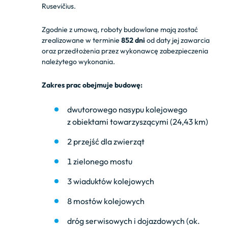
Rusevičius.
Zgodnie z umową, roboty budowlane mają zostać
zrealizowane w terminie
852 dni
od daty jej zawarcia
oraz przedłożenia przez wykonawcę zabezpieczenia
należytego wykonania.
Zakres prac obejmuje budowę:
dwutorowego nasypu kolejowego
z obiektami towarzyszącymi (24,43 km)
2 przejść dla zwierząt
1 zielonego mostu
3 wiaduktów kolejowych
8 mostów kolejowych
dróg serwisowych i dojazdowych (ok.