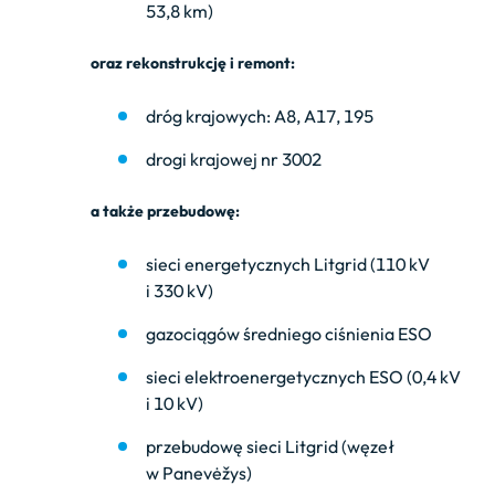
53,8 km)
oraz rekonstrukcję i remont:
dróg krajowych: A8, A17, 195
drogi krajowej nr 3002
a także przebudowę:
sieci energetycznych Litgrid (110 kV
i 330 kV)
gazociągów średniego ciśnienia ESO
sieci elektroenergetycznych ESO (0,4 kV
i 10 kV)
przebudowę sieci Litgrid (węzeł
w Panevėžys)