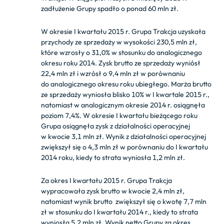
zadłużenie Grupy spadło o ponad 60 mln zł.
W okresie I kwartału 2015 r. Grupa Trakcja uzyskała
przychody ze sprzedaży w wysokości 230,5 mln zł,
które wzrosły o 31,0% w stosunku do analogicznego
okresu roku 2014. Zysk brutto ze sprzedaży wyniósł
22,4 mln zł i wzrósł o 9,4 mln zł w porównaniu
do analogicznego okresu roku ubiegłego. Marża brutto
ze sprzedaży wyniosła blisko 10% w I kwartale 2015 r.,
natomiast w analogicznym okresie 2014 r. osiągnęła
poziom 7,4%. W okresie I kwartału bieżącego roku
Grupa osiągnęła zysk z działalności operacyjnej
w kwocie 3,1 mln zł. Wynik z działalności operacyjnej
zwiększył się o 4,3 mln zł w porównaniu do I kwartału
2014 roku, kiedy to strata wyniosła 1,2 mln zł.
Za okres I kwartału 2015 r. Grupa Trakcja
wypracowała zysk brutto w kwocie 2,4 mln zł,
natomiast wynik brutto zwiększył się o kwotę 7,7 mln
zł w stosunku do I kwartału 2014 r., kiedy to strata
wyniosła 5,2 mln zł. Wynik netto Grupy za okres