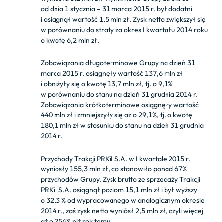
od dnia 1 stycznia – 31 marca 2015 r. był dodatni
i osiągnął wartość 1,5 mln zł. Zysk netto zwiększył się
w porównaniu do straty za okres I kwartału 2014 roku
o kwotę 6,2 mln zł.
Zobowiązania długoterminowe Grupy na dzień 31
marca 2015 r. osiągnęły wartość 137,6 mln zł
i obniżyły się o kwotę 13,7 mln zł, tj. o 9,1%
w porównaniu do stanu na dzień 31 grudnia 2014 r.
Zobowiązania krótkoterminowe osiągnęły wartość
440 mln zł i zmniejszyły się aż o 29,1%, tj. o kwotę
180,1 mln zł w stosunku do stanu na dzień 31 grudnia
2014 r.
Przychody Trakcji PRKiI S.A. w I kwartale 2015 r.
wyniosły 155,3 mln zł, co stanowiło ponad 67%
przychodów Grupy. Zysk brutto ze sprzedaży Trakcji
PRKiI S.A. osiągnął poziom 15,1 mln zł i był wyższy
o 32,3 % od wypracowanego w analogicznym okresie
2014 r., zaś zysk netto wyniósł 2,5 mln zł, czyli więcej
aż o 254% niż rok temu.