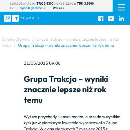
PL
|
KURS OTWARCIA:
KURS BIEŻĄCY:
TRK 3,5300
TRK 3,5600
D/D-1:
WIĘCEJ
EN
0,0200 (0,56%)
Strona główna
/
Grupa Trakcja – wyniki znacznie lepsze niż rok
temu
/
Grupa Trakcja – wyniki znacznie lepsze niż rok temu
11/05/2015 09:08
Grupa Trakcja – wyniki
znacznie lepsze niż rok
temu
Wyższe przychody i lepsze marże, a przede wszystkim
zysk już w pierwszym kwartale wypracowała Grupa
Trakcja. W ciągu pierwszych 3 miesięcy 2015 r.