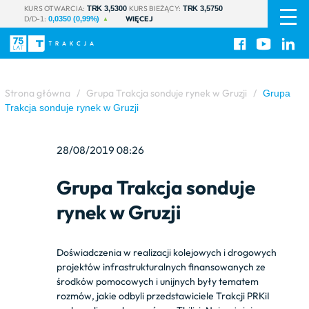
PL
|
KURS OTWARCIA:
KURS BIEŻĄCY:
TRK 3,5300
TRK 3,5750
D/D-1:
WIĘCEJ
EN
0,0350 (0,99%)
Strona główna
/
Grupa Trakcja sonduje rynek w Gruzji
/
Grupa
Trakcja sonduje rynek w Gruzji
28/08/2019 08:26
Grupa Trakcja sonduje
rynek w Gruzji
Doświadczenia w realizacji kolejowych i drogowych
projektów infrastrukturalnych finansowanych ze
środków pomocowych i unijnych były tematem
rozmów, jakie odbyli przedstawiciele Trakcji PRKiI