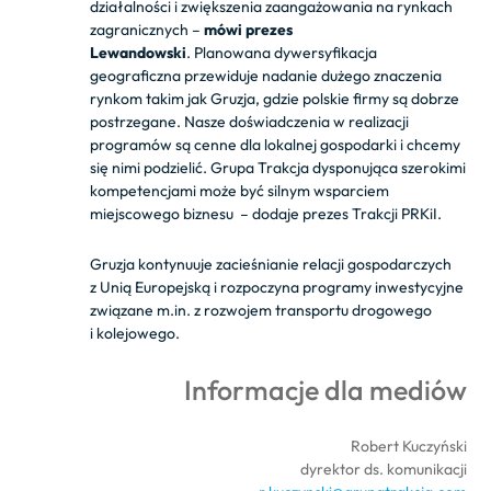
działalności i zwiększenia zaangażowania na rynkach
zagranicznych
–
mówi prezes
Lewandowski
.
Planowana dywersyfikacja
geograficzna przewiduje nadanie dużego znaczenia
rynkom takim jak Gruzja, gdzie polskie firmy są dobrze
postrzegane. Nasze doświadczenia w realizacji
programów są cenne dla lokalnej gospodarki i chcemy
się nimi podzielić. Grupa Trakcja dysponująca szerokimi
kompetencjami może być silnym wsparciem
miejscowego biznesu
– dodaje prezes Trakcji PRKiI.
Gruzja kontynuuje zacieśnianie relacji gospodarczych
z Unią Europejską i rozpoczyna programy inwestycyjne
związane m.in. z rozwojem transportu drogowego
i kolejowego.
Informacje dla mediów
Robert Kuczyński
dyrektor ds. komunikacji