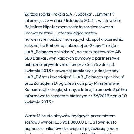
Zarząd spółki Trakcja S.A. („Spółka”, „Emitent”)
informuje, że w dniu 7 listopada 2013 r. w Litewskim
Rejestrze Hipotecznym została zarejestrowana
umowa zastawu, ustanawiająca zastaw
na wierzytelnościach należących do spółki pośrednio
zależnej od Emitenta, należącej do Grupy Trakcja –
UAB „Palangos aplinkkelis”, na rzecz zastawnika AB
SEB Bankas, wynikających z umowy o partnerstwie
publiczno-prywatnym o numerze S-195 z dnia 10
kwietnia 2013 r. zawartej pomiędzy z jednej strony
UAB „Plétros investicijos” i UAB „Palangos aplinkkelis”
oraz Zarządem Dróg Litewskich przy Ministerstwie
Komunikacji z drugiej strony, o której to umowie Spółka
informowała raportem bieżącym nr 36/2013 z dnia 10
kwietnia 2013 r.
Wartość brutto aktywów będących przedmiotem
zastawu wynosi 115 951 880,00 LTL (słownie: sto
piętnaście milionów dziewięćset pięćdziesiąt jeden