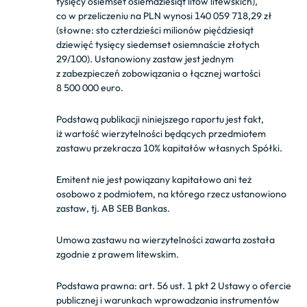
tysięcy osiemset osiemdziesiąt litów litewskich),
co w przeliczeniu na PLN wynosi 140 059 718,29 zł
(słowne: sto czterdzieści milionów pięćdziesiąt
dziewięć tysięcy siedemset osiemnaście złotych
29/100). Ustanowiony zastaw jest jednym
z zabezpieczeń zobowiązania o łącznej wartości
8 500 000 euro.
Podstawą publikacji niniejszego raportu jest fakt,
iż wartość wierzytelności będących przedmiotem
zastawu przekracza 10% kapitałów własnych Spółki.
Emitent nie jest powiązany kapitałowo ani też
osobowo z podmiotem, na którego rzecz ustanowiono
zastaw, tj. AB SEB Bankas.
Umowa zastawu na wierzytelności zawarta została
zgodnie z prawem litewskim.
Podstawa prawna: art. 56 ust. 1 pkt 2 Ustawy o ofercie
publicznej i warunkach wprowadzania instrumentów