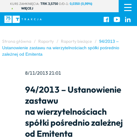
PL
|
KURS ZAMKNIĘCIA:
D/D-1:
TRK 3,5750
0,0350 (0,99%)
WIĘCEJ
EN
Strona główna
/
Raporty
/
Raporty bieżące
/
94/2013 –
Ustanowienie zastawu na wierzytelnościach spółki pośrednio
zależnej od Emitenta
8/11/2013 21:01
94/2013 – Ustanowienie
zastawu
na wierzytelnościach
spółki pośrednio zależnej
od Emitenta