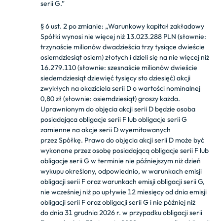
serii G
.”
§ 6 ust. 2 po zmianie: „
Warunkowy kapitał zakładowy
Spółki wynosi nie więcej niż 13.023.288 PLN (słownie:
trzynaście milionów dwadzieścia trzy tysiące dwieście
osiemdziesiąt osiem) złotych i dzieli się na nie więcej niż
16.279.110 (słownie: szesnaście milionów dwieście
siedemdziesiąt dziewięć tysięcy sto dziesięć) akcji
zwykłych na okaziciela serii D o wartości nominalnej
0,80 zł (słownie: osiemdziesiąt) groszy każda.
Uprawnionym do objęcia akcji serii D będzie osoba
posiadająca obligacje serii F lub obligacje serii G
zamienne na akcje serii D wyemitowanych
przez Spółkę. Prawo do objęcia akcji serii D może być
wykonane przez osobę posiadającą obligacje serii F lub
obligacje serii G w terminie nie późniejszym niż dzień
wykupu określony, odpowiednio, w warunkach emisji
obligacji serii F oraz warunkach emisji obligacji serii G,
nie wcześniej niż po upływie 12 miesięcy od dnia emisji
obligacji serii F oraz obligacji serii G i nie później niż
do dnia 31 grudnia 2026 r. w przypadku obligacji serii