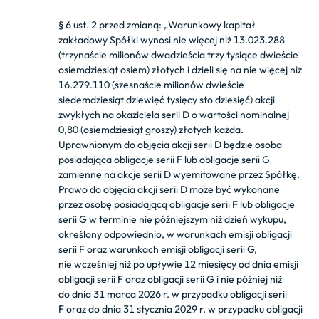
§ 6 ust. 2 przed zmianą: „
Warunkowy kapitał
zakładowy Spółki wynosi nie więcej niż 13.023.288
(trzynaście milionów dwadzieścia trzy tysiące dwieście
osiemdziesiąt osiem) złotych i dzieli się na nie więcej niż
16.279.110 (szesnaście milionów dwieście
siedemdziesiąt dziewięć tysięcy sto dziesięć) akcji
zwykłych na okaziciela serii D o wartości nominalnej
0,80 (osiemdziesiąt groszy) złotych każda.
Uprawnionym do objęcia akcji serii D będzie osoba
posiadająca obligacje serii F lub obligacje serii G
zamienne na akcje serii D wyemitowane przez Spółkę.
Prawo do objęcia akcji serii D może być wykonane
przez osobę posiadającą obligacje serii F lub obligacje
serii G w terminie nie późniejszym niż dzień wykupu,
określony odpowiednio, w warunkach emisji obligacji
serii F oraz warunkach emisji obligacji serii G,
nie wcześniej niż po upływie 12 miesięcy od dnia emisji
obligacji serii F oraz obligacji serii G i nie później niż
do dnia 31 marca 2026 r. w przypadku obligacji serii
F oraz do dnia 31 stycznia 2029 r. w przypadku obligacji