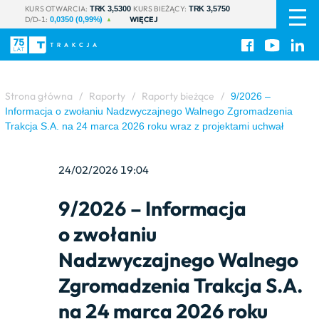
PL
|
KURS OTWARCIA:
KURS BIEŻĄCY:
TRK 3,5300
TRK 3,5750
D/D-1:
WIĘCEJ
EN
0,0350 (0,99%)
Strona główna
/
Raporty
/
Raporty bieżące
/
9/2026 –
Informacja o zwołaniu Nadzwyczajnego Walnego Zgromadzenia
Trakcja S.A. na 24 marca 2026 roku wraz z projektami uchwał
24/02/2026 19:04
9/2026 – Informacja
o zwołaniu
Nadzwyczajnego Walnego
Zgromadzenia Trakcja S.A.
na 24 marca 2026 roku