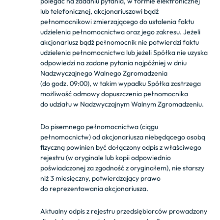
polegać na zadaniu pytania, w formie elektronicznej
lub telefonicznej, akcjonariuszowi bądź
pełnomocnikowi zmierzającego do ustalenia faktu
udzielenia pełnomocnictwa oraz jego zakresu. Jeżeli
akcjonariusz bądź pełnomocnik nie potwierdzi faktu
udzielenia pełnomocnictwa lub jeżeli Spółka nie uzyska
odpowiedzi na zadane pytania najpóźniej w dniu
Nadzwyczajnego Walnego Zgromadzenia
(do godz. 09:00), w takim wypadku Spółka zastrzega
możliwość odmowy dopuszczenia pełnomocnika
do udziału w Nadzwyczajnym Walnym Zgromadzeniu.
Do pisemnego pełnomocnictwa (ciągu
pełnomocnictw) od akcjonariusza niebędącego osobą
fizyczną powinien być dołączony odpis z właściwego
rejestru (w oryginale lub kopii odpowiednio
poświadczonej za zgodność z oryginałem), nie starszy
niż 3 miesięczny, potwierdzający prawo
do reprezentowania akcjonariusza.
Aktualny odpis z rejestru przedsiębiorców prowadzony