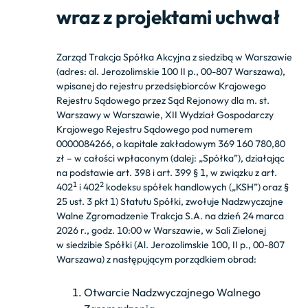
wraz z projektami uchwał
Zarząd Trakcja Spółka Akcyjna z siedzibą w Warszawie
(adres: al. Jerozolimskie 100 II p., 00-807 Warszawa),
wpisanej do rejestru przedsiębiorców Krajowego
Rejestru Sądowego przez Sąd Rejonowy dla m. st.
Warszawy w Warszawie, XII Wydział Gospodarczy
Krajowego Rejestru Sądowego pod numerem
0000084266, o kapitale zakładowym 369 160 780,80
zł – w całości wpłaconym (dalej: „Spółka”), działając
na podstawie art. 398 i art. 399 § 1, w związku z art.
1
2
402
i 402
kodeksu spółek handlowych („KSH”) oraz §
25 ust. 3 pkt 1) Statutu Spółki, zwołuje Nadzwyczajne
Walne Zgromadzenie Trakcja S.A. na dzień 24 marca
2026 r., godz. 10:00 w Warszawie, w Sali Zielonej
w siedzibie Spółki (Al. Jerozolimskie 100, II p., 00-807
Warszawa) z następującym porządkiem obrad:
Otwarcie Nadzwyczajnego Walnego