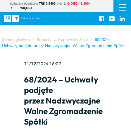
PL
|
KURS ZAMKNIĘCIA:
D/D-1:
TRK 3,5400
-0,0650 (-1,80%)
WIĘCEJ
EN
Strona główna
/
Raporty
/
Raporty bieżące
/
68/2024 –
Uchwały podjęte przez Nadzwyczajne Walne Zgromadzenie Spółki
11/12/2024 16:07
68/2024 – Uchwały
podjęte
przez Nadzwyczajne
Walne Zgromadzenie
Spółki