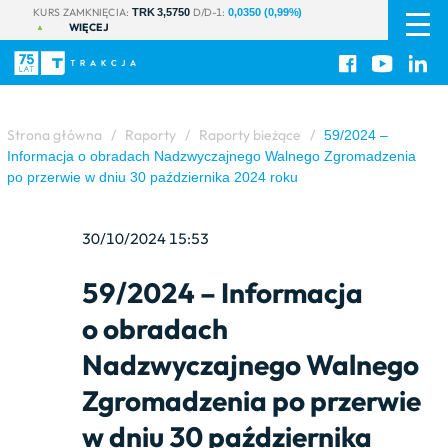
PL
|
KURS ZAMKNIĘCIA:
D/D-1:
TRK 3,5750
0,0350 (0,99%)
WIĘCEJ
EN
Strona główna
/
Raporty
/
Raporty bieżące
/
59/2024 –
Informacja o obradach Nadzwyczajnego Walnego Zgromadzenia
po przerwie w dniu 30 października 2024 roku
30/10/2024 15:53
59/2024 – Informacja
o obradach
Nadzwyczajnego Walnego
Zgromadzenia po przerwie
w dniu 30 października