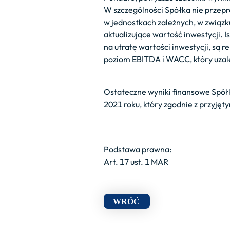
W szczególności Spółka nie przepro
w jednostkach zależnych, w związ
aktualizujące wartość inwestycji.
na utratę wartości inwestycji, są
poziom EBITDA i WACC, który uzale
Ostateczne wyniki finansowe Spół
2021 roku, który zgodnie z przyję
Podstawa prawna:
Art. 17 ust. 1 MAR
WRÓĆ