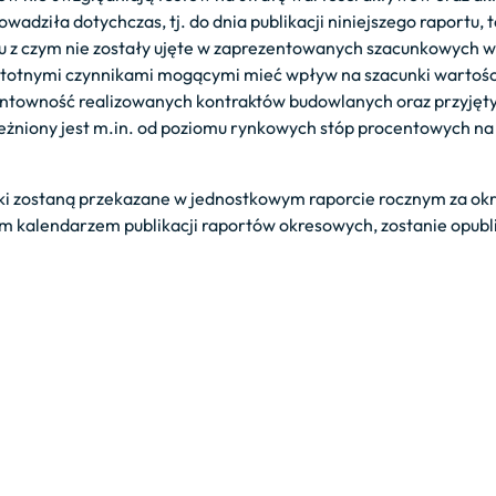
wadziła dotychczas, tj. do dnia publikacji niniejszego raportu, 
ku z czym nie zostały ujęte w zaprezentowanych szacunkowych 
 Istotnymi czynnikami mogącymi mieć wpływ na szacunki wartośc
 rentowność realizowanych kontraktów budowlanych oraz przyjęt
żniony jest m.in. od poziomu rynkowych stóp procentowych na 
ki zostaną przekazane w jednostkowym raporcie rocznym za okr
tym kalendarzem publikacji raportów okresowych, zostanie opub