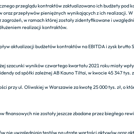
znego przeglądu kontraktów zaktualizowano ich budżety pod ką
oraz przepływów pieniężnych wynikających z ich realizacji. W t
 zagrożeń, w ramach której zostały zidentyfikowane i uwzględni
dłużeniem realizacji kontraktów.
w aktualizacji budżetów kontraktów na EBITDA i zysk brutto Spół
ej szacunki wyników czwartego kwartału 2021 roku miały wpł
idendy od spółki zależnej AB Kauno Tiltai, w kwocie 45 347 tys.
ci przy ul. Oliwskiej w Warszawie za kwotę 25 000 tys. zł, o k
w finansowych nie zostały jeszcze zbadane przez biegłego rew
w nie uwzględniają testów na utratę wartości aktywów oraz akt