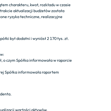
tem charakteru, kwot, rozkładu w czasie
rakcie aktualizacji budżetów została
one ryzyka techniczne, realizacyjne
ki był dodatni i wyniósł 2 170 tys. zł.
yw:
 zł, o czym Spółka informowała w raporcie
tórej Spółka informowała raportem
identa.
ualizacji wartości aktywów.