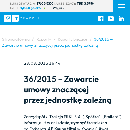
PL
|
KURS OTWARCIA:
KURS BIEŻĄCY:
TRK 3,5300
TRK 3,5750
D/D-1:
WIĘCEJ
EN
0,0350 (0,99%)
Strona główna
/
Raporty
/
Raporty bieżące
/
36/2015 –
Zawarcie umowy znaczącej przez jednostkę zależną
28/08/2015 16:44
36/2015 – Zawarcie
umowy znaczącej
przez jednostkę zależną
Zarząd spółki Trakcja PRKiI S.A. („Spółka”, „Emitent”)
informuje, iż w dniu dzisiejszym spółka zależna
od Emitenta,
AB Kauno tiltai
w Kownie (Litwa),