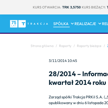
KURS OTWARCIA:
KURS BIEŻĄCY:
TRK 3,5750
SPÓŁKA
REALIZACJE
RE
Strona główna
/
Raporty
/
Raporty bieżące
/
2
3/11/2014 10:45
28/2014 – Informacj
kwartał 2014 roku
Zarząd spółki Trakcja PRKiI S.A. (
opublikowany w dniu 6 listopada 2