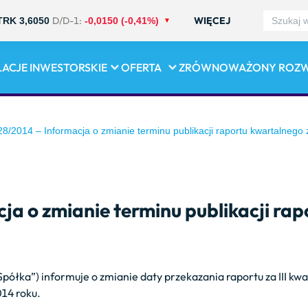
D/D-1:
WIĘCEJ
TRK 3,6050
-0,0150 (-0,41%)
LACJE INWESTORSKIE
OFERTA
ZRÓWNOWAŻONY ROZ
8/2014 – Informacja o zmianie terminu publikacji raportu kwartalnego z
a o zmianie terminu publikacji rapo
„Spółka”) informuje o zmianie daty przekazania raportu za III kw
014 roku.