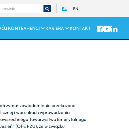
PL
EN
|
WÓJ
KONTRAHENCI
KARIERA
KONTAKT
 r. otrzymał zawiadomienie przekazane
 publicznej i warunkach wprowadzania
d Powszechnego Towarzystwa Emerytalnego
esień” (OFE PZU), że w związku