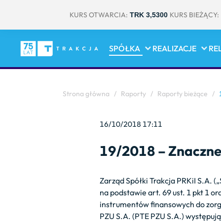
KURS OTWARCIA:
KURS BIEŻĄCY:
TRK 3,5300
SPÓŁKA
REALIZACJE
RE
Strona główna
/
Raporty
/
Raporty bieżące
/
1
16/10/2018 17:11
19/2018 – Znaczne 
Zarząd Spółki Trakcja PRKiI S.A. (
na podstawie art. 69 ust. 1 pkt 1 or
instrumentów finansowych do zor
PZU S.A. (PTE PZU S.A.) występuj