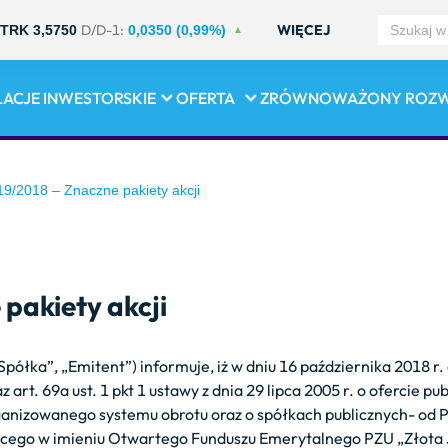
D/D-1:
WIĘCEJ
TRK 3,5750
0,0350 (0,99%)
LACJE INWESTORSKIE
OFERTA
ZRÓWNOWAŻONY ROZ
9/2018 – Znaczne pakiety akcji
pakiety akcji
„Spółka”, „Emitent”) informuje, iż w dniu 16 października 2018
az art. 69a ust. 1 pkt 1 ustawy z dnia 29 lipca 2005 r. o ofercie
ganizowanego systemu obrotu oraz o spółkach publicznych- o
ącego w imieniu Otwartego Funduszu Emerytalnego PZU „Złota J