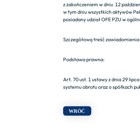
z zakończeniem w dniu 12 paździe
w tym dniu wszystkich aktywów Pe
posiadany udział OFE PZU w ogólnej
Szczegółową treść zawiadomienia
Podstawa prawna:
Art. 70 ust. 1 ustawy z dnia 29 l
systemu obrotu oraz o spółkach pub
WRÓĆ