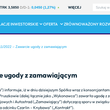
D/D-1:
WIĘCEJ
TRK 3,5850
0,0450 (1,27%)
LACJE INWESTORSKIE
OFERTA
ZRÓWNOWAŻONY ROZ
1/2022 – Zawarcie ugody z zamawiającym
e ugody z zamawiającym
”) informuje, iż w dniu dzisiejszym Spółka wraz z konsorcjantami
ą w Pruszkowie (dalej łącznie jako „Wykonawca”) zawarła ugodę 
wych i Autostrad („Zamawiający”) dotyczącą sporu w związku z
a odcinku Czarlin – Knybawa” („Kontrakt”).