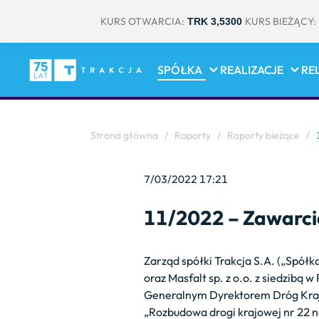
KURS OTWARCIA:
KURS BIEŻĄCY:
TRK 3,5300
SPÓŁKA
REALIZACJE
RE
Strona główna
/
Raporty
/
Raporty bieżące
/
1
7/03/2022 17:21
11/2022 – Zawarci
Zarząd spółki Trakcja S.A. („Spółka
oraz Masfalt sp. z o.o. z siedzib
Generalnym Dyrektorem Dróg Krajo
„Rozbudowa drogi krajowej nr 22 n