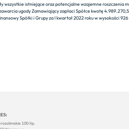
y wszystkie istniejące oraz potencjalne wzajemne roszczeni
zawarcia ugody Zamawiający zapłaci Spółce kwotę 4.989.270,56
ansowy Spółki i Grupy za I kwartał 2022 roku w wysokości 926 
ES:
erozolimskie 100 IIp.