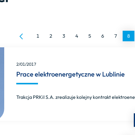
1
2
3
4
5
6
7
8
2/01/2017
Prace elektroenergetyczne w Lublinie
Trakcja PRKiI S.A. zrealizuje kolejny kontrakt elektroe