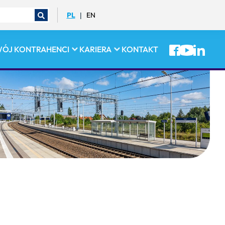
PL
EN
|
WÓJ
KONTRAHENCI
KARIERA
KONTAKT