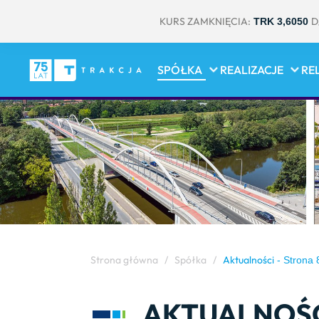
KURS ZAMKNIĘCIA:
D
TRK 3,6050
SPÓŁKA
REALIZACJE
RE
Strona główna
/
Spółka
/
Aktualności
- Strona 
AKTUALNOŚ