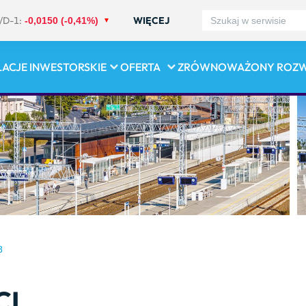
/D-1:
WIĘCEJ
-0,0150 (-0,41%)
LACJE INWESTORSKIE
OFERTA
ZRÓWNOWAŻONY ROZ
8
CI